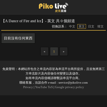
【A Dance of Fire and Ice】- 英文 共 0 個頻道
切換語系：
中文
英文
日文
韓文
目前沒有任何東西
«
1
»
免責聲明：本網站所包含之串流內容皆為串流平台商所提供，且並無將第三
方串流影片及內容做任何變更以及儲存。
如有串流內容侵權請聯繫該串流平台商。
聯絡客服，洽談合作 e-mail :
service@pikolive.com
Privacy
|
YouTube ToS
|
Google privacy policy