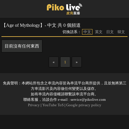
【Age of Mythology】- 中文 共 0 個頻道
切換語系：
中文
英文
日文
韓文
目前沒有任何東西
«
1
»
免責聲明：本網站所包含之串流內容皆為串流平台商所提供，且並無將第三
方串流影片及內容做任何變更以及儲存。
如有串流內容侵權請聯繫該串流平台商。
聯絡客服，洽談合作 e-mail :
service@pikolive.com
Privacy
|
YouTube ToS
|
Google privacy policy