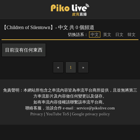
【Children of Silentown】- 中文 共 0 個頻道
切換語系：
中文
英文
日文
韓文
目前沒有任何東西
«
1
»
免責聲明：本網站所包含之串流內容皆為串流平台商所提供，且並無將第三
方串流影片及內容做任何變更以及儲存。
如有串流內容侵權請聯繫該串流平台商。
聯絡客服，洽談合作 e-mail :
service@pikolive.com
Privacy
|
YouTube ToS
|
Google privacy policy