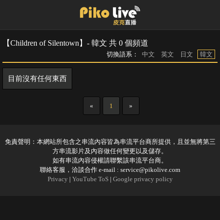
【Children of Silentown】- 韓文 共 0 個頻道
切換語系：
中文
英文
日文
韓文
目前沒有任何東西
«
1
»
免責聲明：本網站所包含之串流內容皆為串流平台商所提供，且並無將第三
方串流影片及內容做任何變更以及儲存。
如有串流內容侵權請聯繫該串流平台商。
聯絡客服，洽談合作 e-mail :
service@pikolive.com
Privacy
|
YouTube ToS
|
Google privacy policy