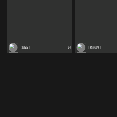
【日白】
24
【格藍恩】