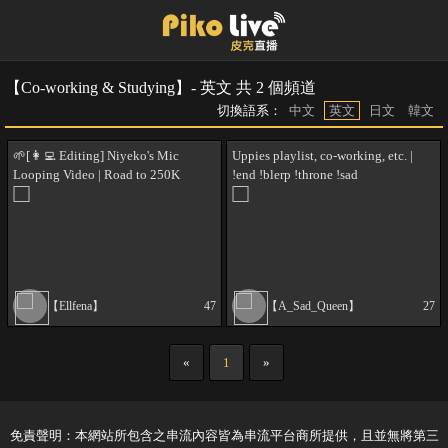
【Co-working & Studying】- 英文 共 2 個頻道
切換語系：
中文
英文
日文
韓文
🌱[👩‍💻 Editing] Niyeko's Mic
Uppies playlist, co-working, etc. |
Looping Video | Road to 250K
!end !blerp !throne !sad
TWITCH 250K YT 1 MILL TT
【Ellfena】
47
【A_Sad_Queen】
27
«
1
»
免責聲明：本網站所包含之串流內容皆為串流平台商所提供，且並無將第三