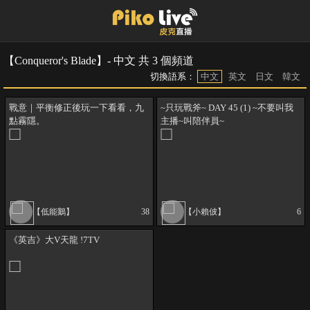
【Conqueror's Blade】- 中文 共 3 個頻道
切換語系：
中文
英文
日文
韓文
戰意｜平衡修正後玩一下看看，九
~只玩戰斧~ DAY 45 (1) ~不要叫我
點霧隱。
主播~叫陪伴員~
【低能鵝】
38
【小賴佊】
6
《英吉》大V天龍 !7TV