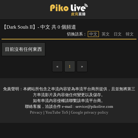
【Dark Souls II】- 中文 共 0 個頻道
切換語系：
中文
英文
日文
韓文
目前沒有任何東西
«
1
»
免責聲明：本網站所包含之串流內容皆為串流平台商所提供，且並無將第三
方串流影片及內容做任何變更以及儲存。
如有串流內容侵權請聯繫該串流平台商。
聯絡客服，洽談合作 e-mail :
service@pikolive.com
Privacy
|
YouTube ToS
|
Google privacy policy