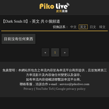
【Dark Souls II】- 英文 共 0 個頻道
切換語系：
中文
英文
日文
韓文
目前沒有任何東西
«
1
»
免責聲明：本網站所包含之串流內容皆為串流平台商所提供，且並無將第三
方串流影片及內容做任何變更以及儲存。
如有串流內容侵權請聯繫該串流平台商。
聯絡客服，洽談合作 e-mail :
service@pikolive.com
Privacy
|
YouTube ToS
|
Google privacy policy