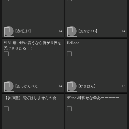
【夜桜_郁】
14
【おかか333】
14
#181 暗い暗い言うなら俺が世界を
Hellooo
禿げさせたる！！
【あっかんべえーだ】
14
【ゆきばん】
13
【参加型】消灯はしませんの会
デッハ練習せな😨あーーーーー