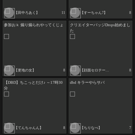
【田中ろあく】
11
【すーちゃん7】
8
参加おｋ 煽り煽られやってくじょ
クリエイターバッジDrops始めまし
た
【更地の女】
8
【顔面セロテープキバタフライ】
8
【DBD】ちこっとだけ♪ ～17時30
dbd キラーやらサバ
分
【てんちゃんん】
8
【ちりなべ】
7