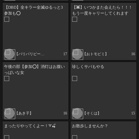
【DBD】全キラー全滅ゆるっと3
【👾】いつかまた会えたら！！！
参加も⭕
もう一度キャリーしてくれます
か！！！？
【パリパリピーマン】
17
【おトモピミ】
16
午後の部【参加⭕】消灯はお腹い
珍しくサバもやる
っぱいな女
【あき子】
16
【そくは】
15
まったりやってくよー！➰🍒
お散歩しませんか？