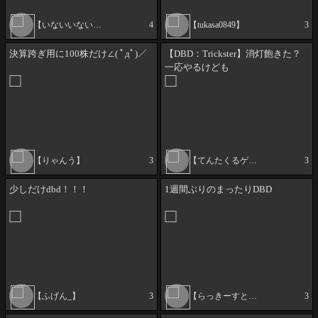
【いないいないばあ】
4
【tukasa0849】
3
決算跨ぎ用に100株だけ∠( ﾟдﾟ)／
【DBD：Trickster】消灯飽きた？
一応やるけども
【りゃんう】
3
【てんたくるゲーミング】
3
少しだけdbd！！！
1週間ぶりのまったりDBD
【ふげん_】
3
【らっきーすとらいく】
3