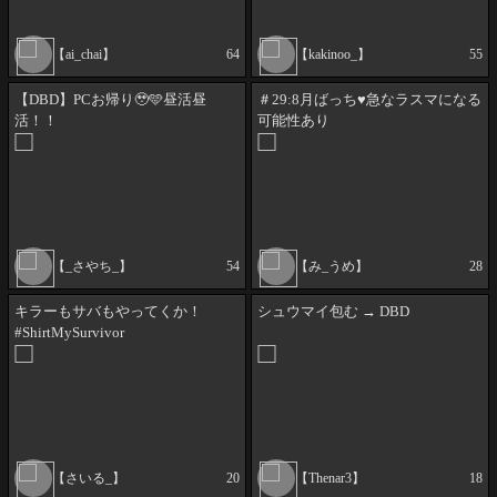
【ai_chai】
64
【kakinoo_】
55
【DBD】PCお帰り🥹🩵昼活昼
＃29:8月ばっち♥️急なラスマになる
活！！
可能性あり
【_さやち_】
54
【み_うめ】
28
キラーもサバもやってくか！
シュウマイ包む → DBD
#ShirtMySurvivor
【さいる_】
20
【Thenar3】
18