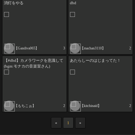
消灯をやる
dbd
【Gandiva065】
3
【machan3110】
2
【#dbd】カメラワークを意識して
あたらしーのはじまってた！
(bgm:モナカの音楽室さん)
【もちこぉ】
2
【kitchinaid】
2
«
1
»