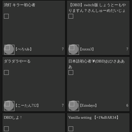
消灯 キラー初心者
【DBD】switch版 しょうとーもや
りますん？さんしゅーめだいじょ
ぶそ？午前の時間ミカエラをsoete
すこしー
【ぺろｯみ】
7
【ruxxu3】
7
ダラダラやーる
日本語初心者🔰(DBD)おひさああ
あ
【こーたん712】
7
【Eziodayo】
6
DBDしよ !
Vanilla setting 【+1‰BAR34】