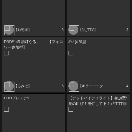
【勧誘者】
5
【34_TTV】
5
DBD#145 消灯やる、、、【フォロ
dbd参加型
ワー参加型】
【るみは】
5
【キラーーークイーン】
4
DBDプレステ5
【デッドバイデイライト】参加型!
夏の叫び！消灯してる？♪YT.TT同
時配信