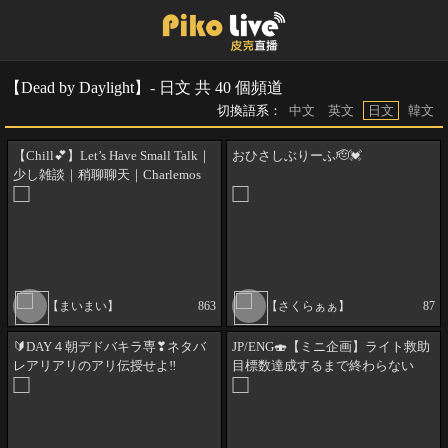
【Dead by Daylight】- 日文 共 40 個頻道
切換語系：
中文
英文
日文
韓文
【Chill💕】Let’s Have Small Talk｜
おひさしぶりーふ🫡💓
少し雑談｜稍聊聊天｜Charlemos
un ratito♡
【まいまい】
863
【さくらぁぁ】
87
🔰DAY４朝デドバキラ専❣ネタバ
JP/ENG🍣【ミニ企画】ライト救助
レアリアリのアリ伝授せよ‼
目標数達成するまで終わらない
ゾ！drops @kakinoo_