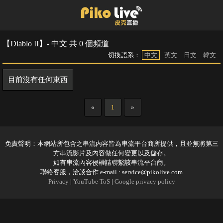
【Diablo II】- 中文 共 0 個頻道
切換語系：
中文
英文
日文
韓文
目前沒有任何東西
«
1
»
免責聲明：本網站所包含之串流內容皆為串流平台商所提供，且並無將第三
方串流影片及內容做任何變更以及儲存。
如有串流內容侵權請聯繫該串流平台商。
聯絡客服，洽談合作 e-mail :
service@pikolive.com
Privacy
|
YouTube ToS
|
Google privacy policy