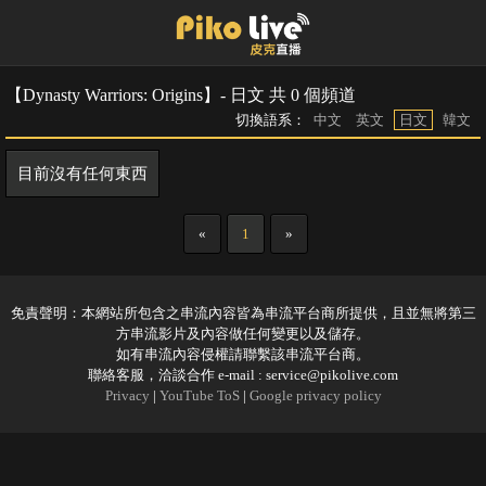
【Dynasty Warriors: Origins】- 日文 共 0 個頻道
切換語系：
中文
英文
日文
韓文
目前沒有任何東西
«
1
»
免責聲明：本網站所包含之串流內容皆為串流平台商所提供，且並無將第三
方串流影片及內容做任何變更以及儲存。
如有串流內容侵權請聯繫該串流平台商。
聯絡客服，洽談合作 e-mail :
service@pikolive.com
Privacy
|
YouTube ToS
|
Google privacy policy