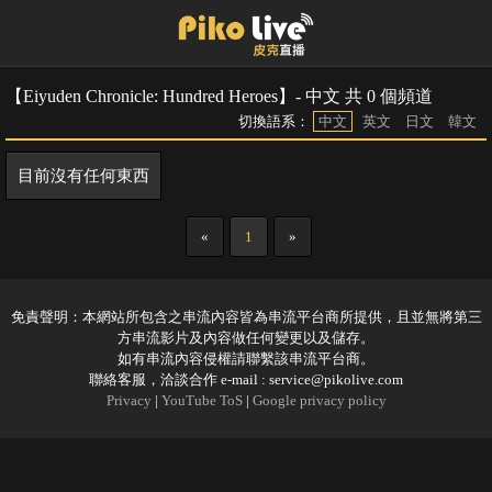
【Eiyuden Chronicle: Hundred Heroes】- 中文 共 0 個頻道
切換語系：
中文
英文
日文
韓文
目前沒有任何東西
«
1
»
免責聲明：本網站所包含之串流內容皆為串流平台商所提供，且並無將第三
方串流影片及內容做任何變更以及儲存。
如有串流內容侵權請聯繫該串流平台商。
聯絡客服，洽談合作 e-mail :
service@pikolive.com
Privacy
|
YouTube ToS
|
Google privacy policy