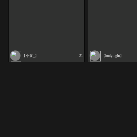
【小麥_】
21
【lonlynight】