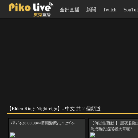
全部直播
新聞
Twitch
YouTu
【Elden Ring: Nightreign】- 中文 共 2 個頻道
⋆𐙚₊˚⊹26.08.08🍬剪頭髮惹₍ᵔ.˛.ᵔ₎ ౨ৎ˚⟡˖
【何以笙蕭默 】 黑夜君臨
為成熟的追蹤者大哥呢?