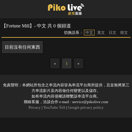
【Fortune Mill】- 中文 共 0 個頻道
切換語系：
中文
英文
日文
韓文
目前沒有任何東西
«
1
»
免責聲明：本網站所包含之串流內容皆為串流平台商所提供，且並無將第三
方串流影片及內容做任何變更以及儲存。
如有串流內容侵權請聯繫該串流平台商。
聯絡客服，洽談合作 e-mail :
service@pikolive.com
Privacy
|
YouTube ToS
|
Google privacy policy