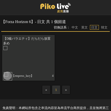
【Forza Horizon 6】- 日文 共 1 個頻道
切換語系：
中文
英文
日文
韓文
【D級バラエティ】だらだら放置
多め
【empress_lucy】
4
«
1
»
免責聲明：本網站所包含之串流內容皆為串流平台商所提供，且並無將第三