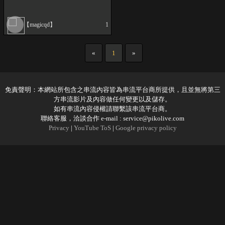
【magicqd】
1
«
1
»
免責聲明：本網站所包含之串流內容皆為串流平台商所提供，且並無將第三
方串流影片及內容做任何變更以及儲存。
如有串流內容侵權請聯繫該串流平台商。
聯絡客服，洽談合作 e-mail :
service@pikolive.com
Privacy
|
YouTube ToS
|
Google privacy policy