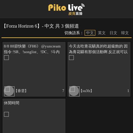
【Forza Horizon 6】- 中文 共 3 個頻道
切換語系：
中文
英文
日文
韓文
8/8 88節快樂《FH6》 @yuncream
今天去吃青花驕真的吃超級飽的 因
指令:!SR、!songlist、!DC、!斗內
為青花驕有那個活動啊 反正就可以
免費換那個 那個活動你們自己去找
啦 因為我現在懶得找啦 我們四個人
(2大2小)就點一個雙人套餐哪 1638
雙人套餐哪 然後把那個一份肉換成
那個牛三拼哪 再加點一份老油條 就
這樣子 然後吃不完 吃到快吐出來
【香雲】
7
【su3fz】
1
東西剩超
休閒時間