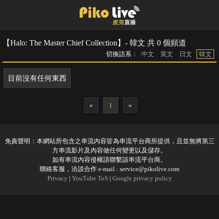
【Halo: The Master Chief Collection】- 韓文 共 0 個頻道
切換語系：
中文
英文
日文
韓文
目前沒有任何東西
«
1
»
免責聲明：本網站所包含之串流內容皆為串流平台商所提供，且並無將第三
方串流影片及內容做任何變更以及儲存。
如有串流內容侵權請聯繫該串流平台商。
聯絡客服，洽談合作 e-mail :
service@pikolive.com
Privacy
|
YouTube ToS
|
Google privacy policy