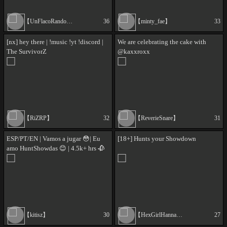
【UnFlacoRandom】
36
【minty_fae】
33
[nx] hey there | !music !yt !discord |
We are celebrating the cake with
The SurvivorZ
@kaxxroxx
【RiZRP】
32
【ReverieSnare】
31
ESP/PT/EN | Vamos a jugar 😳| Eu
[18+] Hunts your Showdown
amo HuntShowdas 😊 | 4.5k+ hrs 🥀
【kitisz】
30
【HexGirlHannah】
27