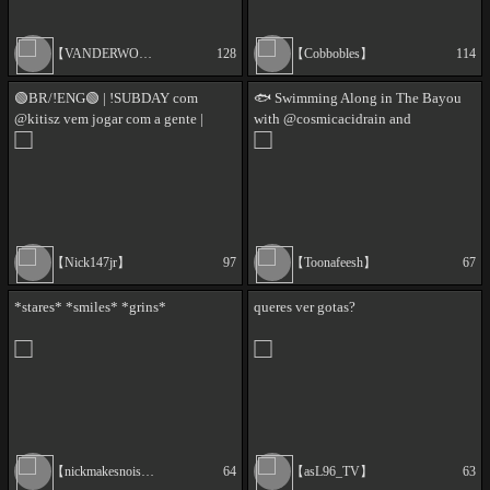
【VANDERWOODTV】
128
【Cobbobles】
114
🟢BR/!ENG🟢 | !SUBDAY com
🐟 Swimming Along in The Bayou
@kitisz vem jogar com a gente |
with @cosmicacidrain and
8010k/10k headshots 🥀
@hey_dria 🐟
【Nick147jr】
97
【Toonafeesh】
67
*stares* *smiles* *grins*
queres ver gotas?
【nickmakesnoise】
64
【asL96_TV】
63