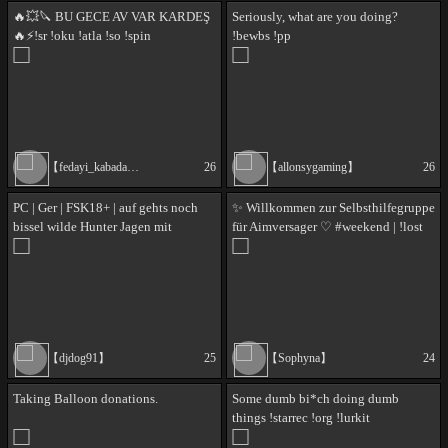
🔥💥🔪 BU GECE AV VAR KARDEŞ
Seriously, what are you doing?
🔥⚡!sr !oku !atla !so !spin
!bewbs !pp
【fedayi_kabadayi】
26
【allonsygaming】
26
PC | Ger | FSK18+ | auf gehts noch
✨ Willkommen zur Selbsthilfegruppe
bissel wilde Hunter Jagen mit
für Aimversager ♡ #weekend | !lost
@ipunish3r_ttv u. @666zeroboy666
!skal ✨
| !command
【djdog91】
25
【Sophyna】
24
Taking Balloon donations.
Some dumb bi*ch doing dumb
things !starrec !org !lurkit