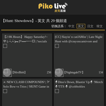
【Hunt: Showdown】- 英文 共 29 個頻道
切換語系：
中文
英文
日文
韓文
【2.9K Hours】 Happy Saturday!~
[CC] Slayin' n catJAMin' | Late Night
💜 (˵ •̀ᴗ•́˵)︻デ══━一💥 | !socials
Hunt with @crayoncarnivore and
!gg
@foxtworico | !decal !microscape !pp
73/300
【MrsBlob】
256
【NightngaleTV】
134
⚔️ NEW CLASH COMPOUNDS! | 🏹
🧙Dino's Down, Blastin' Up🧙 !Merch
Solo Bow vs Trios | !HUNT Game in
🧙!TTS 🧙 @cobbobles
chat | !charity ?portal | EP 390