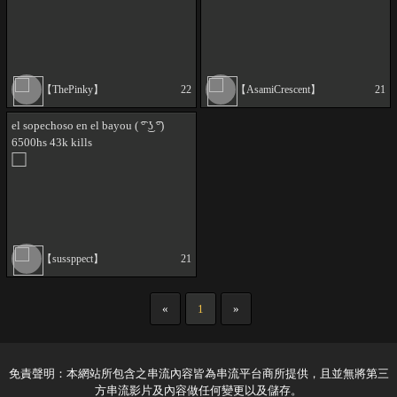
【ThePinky】
22
【AsamiCrescent】
21
el sopechoso en el bayou ( ͡° ͜ʖ ͡°)
6500hs 43k kills
【sussppect】
21
«
1
»
免責聲明：本網站所包含之串流內容皆為串流平台商所提供，且並無將第三
方串流影片及內容做任何變更以及儲存。