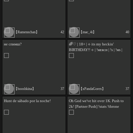
!discord
【Ramennchan】
42
【mac_4i】
40
не спимш?
🌈♡ | 18+ | ⟡ its my heckin'
BIRTHDAY!! ⟡ | !ᴍᴇʀᴄʜ | !s | !ᴍs |
#playHUNGER | 91 | @xpandagorex
【booshkina】
37
【xPandaGorex】
37
Hunt de sábado por la noche!
Oh God we've hit over 1K. Push to
2k! [Partner Push] !stats !throne