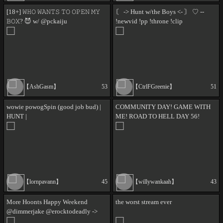
[18+] 𝚆𝙷𝙾 𝚆𝙰𝙽𝚃𝚂 𝚃𝙾 𝙾𝙿𝙴𝙽 𝙼𝚈
〘 -> Hunt w/the Boys <- 〙 ♡ --
𝙱𝙾𝚇? 😈 w/ @pckaiju
!newvid !pp !throne !clip
@ctrlfgreenie #huntmommy -- ♡
【AshGasm】
53
【CtrlFGreenie】
51
wowie powogSpin (good job bud) |
COMMUNITY DAY! GAME WITH
HUNT |
ME! ROAD TO HELL DAY 56!
【lornpavann】
45
【willywankaah】
43
More Hoonts Happy Weekend
the worst stream ever
@dimmerjake @erocktodeadly ->
!donate !kofi !throne !merch !gg