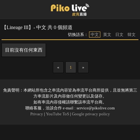
【Lineage III】- 中文 共 0 個頻道
切換語系：
中文
英文
日文
韓文
目前沒有任何東西
«
1
»
免責聲明：本網站所包含之串流內容皆為串流平台商所提供，且並無將第三
方串流影片及內容做任何變更以及儲存。
如有串流內容侵權請聯繫該串流平台商。
聯絡客服，洽談合作 e-mail :
service@pikolive.com
Privacy
|
YouTube ToS
|
Google privacy policy