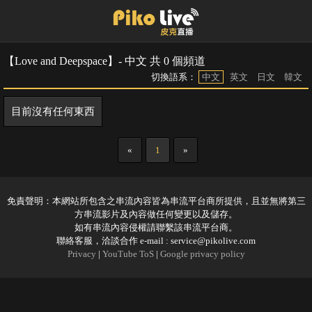
【Love and Deepspace】- 中文 共 0 個頻道
切換語系：
中文
英文
日文
韓文
目前沒有任何東西
«
1
»
免責聲明：本網站所包含之串流內容皆為串流平台商所提供，且並無將第三
方串流影片及內容做任何變更以及儲存。
如有串流內容侵權請聯繫該串流平台商。
聯絡客服，洽談合作 e-mail :
service@pikolive.com
Privacy
|
YouTube ToS
|
Google privacy policy