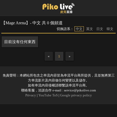
【Mage Arena】- 中文 共 0 個頻道
切換語系：
中文
英文
日文
韓文
目前沒有任何東西
«
1
»
免責聲明：本網站所包含之串流內容皆為串流平台商所提供，且並無將第三
方串流影片及內容做任何變更以及儲存。
如有串流內容侵權請聯繫該串流平台商。
聯絡客服，洽談合作 e-mail :
service@pikolive.com
Privacy
|
YouTube ToS
|
Google privacy policy