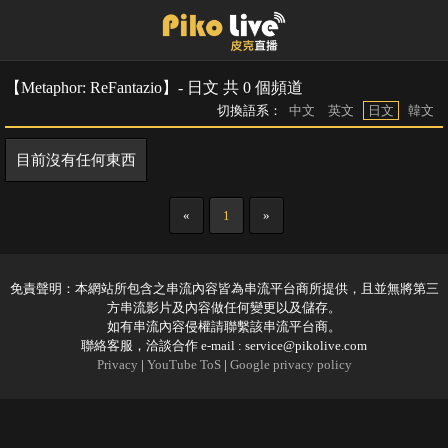
【Metaphor: ReFantazio】- 日文 共 0 個頻道
切換語系：
中文
英文
日文
韓文
目前沒有任何東西
«
1
»
免責聲明：本網站所包含之串流內容皆為串流平台商所提供，且並無將第三
方串流影片及內容做任何變更以及儲存。
如有串流內容侵權請聯繫該串流平台商。
聯絡客服，洽談合作 e-mail :
service@pikolive.com
Privacy
|
YouTube ToS
|
Google privacy policy