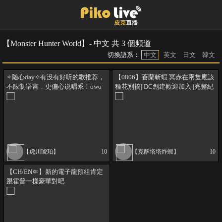
【Monster Hunter World】- 中文 共 3 個頻道
切換語系：
中文
英文
日文
韓文
✧随心day✧有没有好听的歌推荐，
【0806】蒼蘭斬蝦 冥赤在兩隻應該
不限制语言，更偏心说唱系！owo
種花別搞||DC創建歡迎加入||完整紀
錄檔在YT
【虎川琥珀】
10
【克酥塔塔炸蝦】
10
【CH/EN🤏】新的電子龍預組肯定
跟霍普一樣豪華對吧