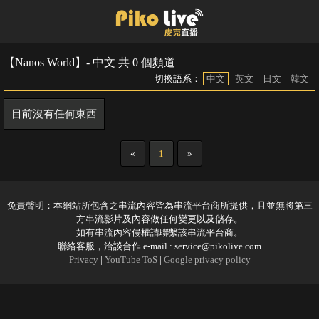
【Nanos World】- 中文 共 0 個頻道
切換語系：
中文
英文
日文
韓文
目前沒有任何東西
«
1
»
免責聲明：本網站所包含之串流內容皆為串流平台商所提供，且並無將第三
方串流影片及內容做任何變更以及儲存。
如有串流內容侵權請聯繫該串流平台商。
聯絡客服，洽談合作 e-mail :
service@pikolive.com
Privacy
|
YouTube ToS
|
Google privacy policy