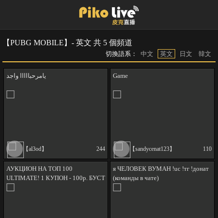
【PUBG MOBILE】- 英文 共 5 個頻道
切換語系：
中文
英文
日文
韓文
يامرحبااااا واجد
Game
【al3od】
244
【sandycenat123】
110
АУКЦИОН НА ТОП 100
я ЧЕЛОВЕК ВУМАН !uc !тг !донат
ULTIMATE! 1 КУПОН - 100р. БУСТ
(команды в чате)
ТОП 10! !донат !тг !юс !мемы !
онлик !аук