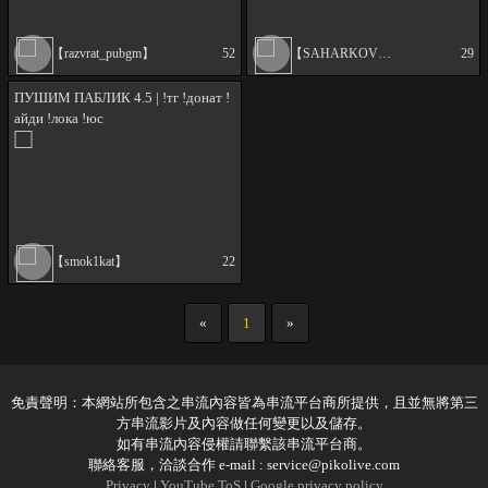
【razvrat_pubgm】
52
【SAHARKOVVA】
29
ПУШИМ ПАБЛИК 4.5 | !тг !донат !
айди !лока !юс
【smok1kat】
22
«
1
»
免責聲明：本網站所包含之串流內容皆為串流平台商所提供，且並無將第三
方串流影片及內容做任何變更以及儲存。
如有串流內容侵權請聯繫該串流平台商。
聯絡客服，洽談合作 e-mail :
service@pikolive.com
Privacy
|
YouTube ToS
|
Google privacy policy