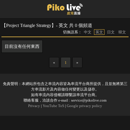
【Project Triangle Strategy】- 英文 共 0 個頻道
切換語系：
中文
英文
日文
韓文
目前沒有任何東西
«
1
»
免責聲明：本網站所包含之串流內容皆為串流平台商所提供，且並無將第三
方串流影片及內容做任何變更以及儲存。
如有串流內容侵權請聯繫該串流平台商。
聯絡客服，洽談合作 e-mail :
service@pikolive.com
Privacy
|
YouTube ToS
|
Google privacy policy