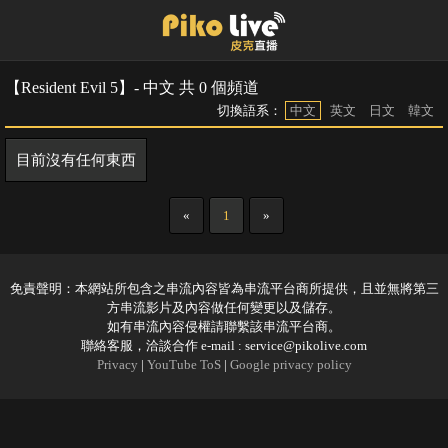
【Resident Evil 5】- 中文 共 0 個頻道
切換語系：
中文
英文
日文
韓文
目前沒有任何東西
«
1
»
免責聲明：本網站所包含之串流內容皆為串流平台商所提供，且並無將第三
方串流影片及內容做任何變更以及儲存。
如有串流內容侵權請聯繫該串流平台商。
聯絡客服，洽談合作 e-mail :
service@pikolive.com
Privacy
|
YouTube ToS
|
Google privacy policy