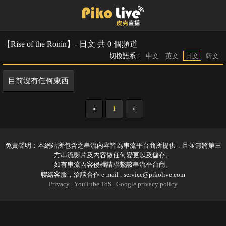
【Rise of the Ronin】- 日文 共 0 個頻道
切換語系：
中文
英文
日文
韓文
目前沒有任何東西
«
1
»
免責聲明：本網站所包含之串流內容皆為串流平台商所提供，且並無將第三
方串流影片及內容做任何變更以及儲存。
如有串流內容侵權請聯繫該串流平台商。
聯絡客服，洽談合作 e-mail :
service@pikolive.com
Privacy
|
YouTube ToS
|
Google privacy policy