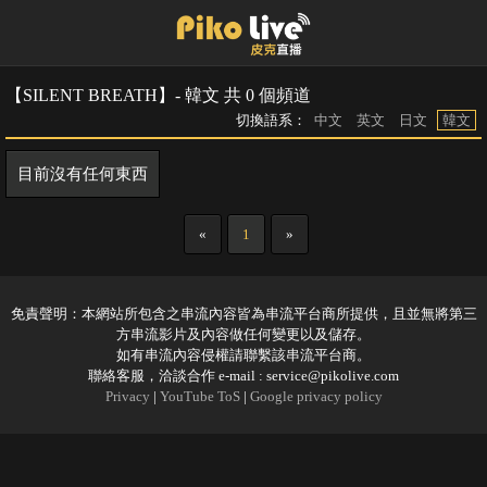
【SILENT BREATH】- 韓文 共 0 個頻道
切換語系：
中文
英文
日文
韓文
目前沒有任何東西
«
1
»
免責聲明：本網站所包含之串流內容皆為串流平台商所提供，且並無將第三
方串流影片及內容做任何變更以及儲存。
如有串流內容侵權請聯繫該串流平台商。
聯絡客服，洽談合作 e-mail :
service@pikolive.com
Privacy
|
YouTube ToS
|
Google privacy policy