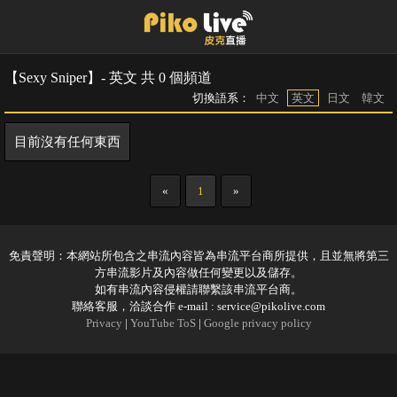
【Sexy Sniper】- 英文 共 0 個頻道
切換語系：
中文
英文
日文
韓文
目前沒有任何東西
«
1
»
免責聲明：本網站所包含之串流內容皆為串流平台商所提供，且並無將第三
方串流影片及內容做任何變更以及儲存。
如有串流內容侵權請聯繫該串流平台商。
聯絡客服，洽談合作 e-mail :
service@pikolive.com
Privacy
|
YouTube ToS
|
Google privacy policy