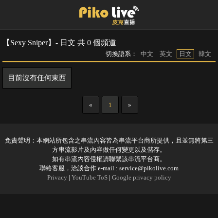
【Sexy Sniper】- 日文 共 0 個頻道
切換語系：
中文
英文
日文
韓文
目前沒有任何東西
«
1
»
免責聲明：本網站所包含之串流內容皆為串流平台商所提供，且並無將第三
方串流影片及內容做任何變更以及儲存。
如有串流內容侵權請聯繫該串流平台商。
聯絡客服，洽談合作 e-mail :
service@pikolive.com
Privacy
|
YouTube ToS
|
Google privacy policy