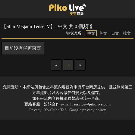
【Shin Megami Tensei V】- 中文 共 0 個頻道
切換語系：
中文
英文
日文
韓文
目前沒有任何東西
«
1
»
免責聲明：本網站所包含之串流內容皆為串流平台商所提供，且並無將第三
方串流影片及內容做任何變更以及儲存。
如有串流內容侵權請聯繫該串流平台商。
聯絡客服，洽談合作 e-mail :
service@pikolive.com
Privacy
|
YouTube ToS
|
Google privacy policy