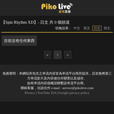
【Spin Rhythm XD】- 日文 共 0 個頻道
切換語系：
中文
英文
日文
韓文
目前沒有任何東西
«
1
»
免責聲明：本網站所包含之串流內容皆為串流平台商所提供，且並無將第三
方串流影片及內容做任何變更以及儲存。
如有串流內容侵權請聯繫該串流平台商。
聯絡客服，洽談合作 e-mail :
service@pikolive.com
Privacy
|
YouTube ToS
|
Google privacy policy