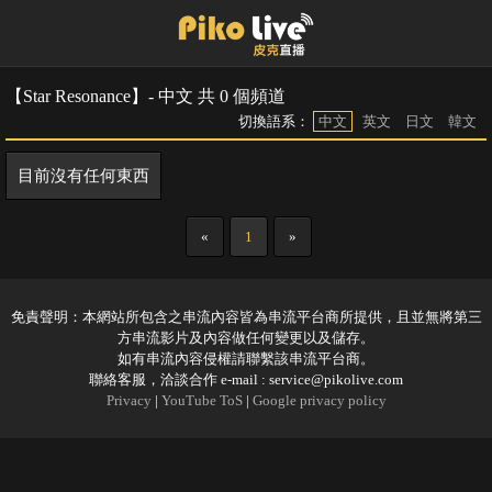
【Star Resonance】- 中文 共 0 個頻道
切換語系：
中文
英文
日文
韓文
目前沒有任何東西
«
1
»
免責聲明：本網站所包含之串流內容皆為串流平台商所提供，且並無將第三
方串流影片及內容做任何變更以及儲存。
如有串流內容侵權請聯繫該串流平台商。
聯絡客服，洽談合作 e-mail :
service@pikolive.com
Privacy
|
YouTube ToS
|
Google privacy policy