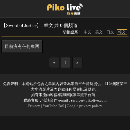
【Sword of Justice】- 韓文 共 0 個頻道
切換語系：
中文
英文
日文
韓文
目前沒有任何東西
«
1
»
免責聲明：本網站所包含之串流內容皆為串流平台商所提供，且並無將第三
方串流影片及內容做任何變更以及儲存。
如有串流內容侵權請聯繫該串流平台商。
聯絡客服，洽談合作 e-mail :
service@pikolive.com
Privacy
|
YouTube ToS
|
Google privacy policy