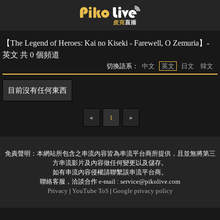
【The Legend of Heroes: Kai no Kiseki - Farewell, O Zemuria】-
英文 共 0 個頻道
切換語系：
中文
英文
日文
韓文
目前沒有任何東西
«
1
»
免責聲明：本網站所包含之串流內容皆為串流平台商所提供，且並無將第三
方串流影片及內容做任何變更以及儲存。
如有串流內容侵權請聯繫該串流平台商。
聯絡客服，洽談合作 e-mail :
service@pikolive.com
Privacy
|
YouTube ToS
|
Google privacy policy