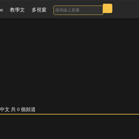
be
教學文
多視窗
ria】- 中文 共 0 個頻道