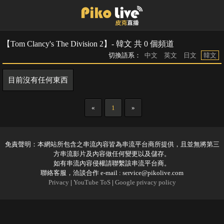
【Tom Clancy's The Division 2】- 韓文 共 0 個頻道
切換語系：
中文
英文
日文
韓文
目前沒有任何東西
«
1
»
免責聲明：本網站所包含之串流內容皆為串流平台商所提供，且並無將第三
方串流影片及內容做任何變更以及儲存。
如有串流內容侵權請聯繫該串流平台商。
聯絡客服，洽談合作 e-mail :
service@pikolive.com
Privacy
|
YouTube ToS
|
Google privacy policy