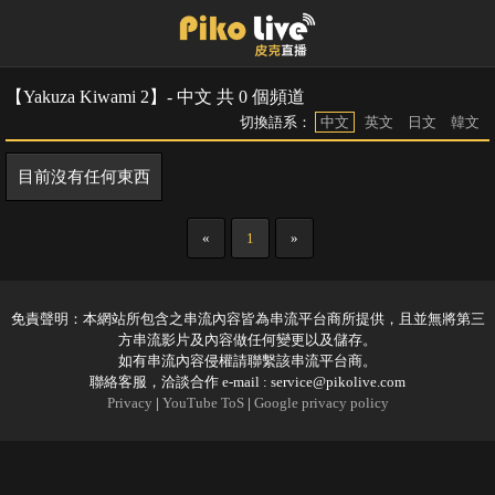
【Yakuza Kiwami 2】- 中文 共 0 個頻道
切換語系：
中文
英文
日文
韓文
目前沒有任何東西
«
1
»
免責聲明：本網站所包含之串流內容皆為串流平台商所提供，且並無將第三
方串流影片及內容做任何變更以及儲存。
如有串流內容侵權請聯繫該串流平台商。
聯絡客服，洽談合作 e-mail :
service@pikolive.com
Privacy
|
YouTube ToS
|
Google privacy policy