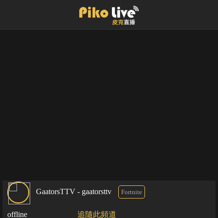
GaatorsTTV - gaatorsttv
Fortnite
offline
追隨此頻道