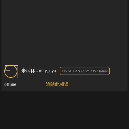
米秝秝 - mily_nya
FINAL FANTASY XIV Online
offline
追隨此頻道