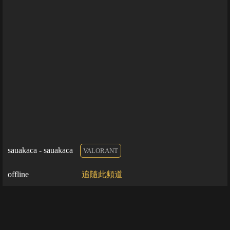
sauakaca - sauakaca
VALORANT
offline
追隨此頻道