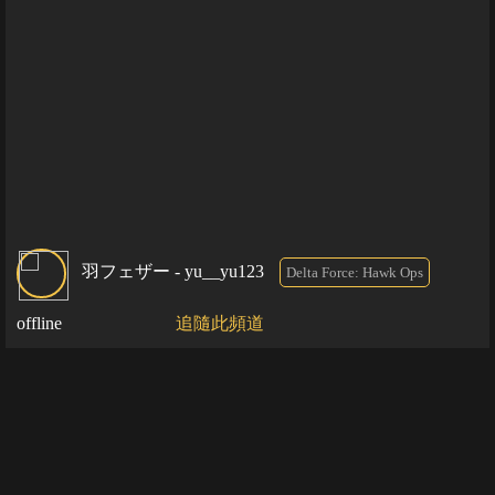
羽フェザー - yu__yu123
Delta Force: Hawk Ops
offline
追隨此頻道