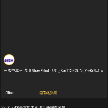
三國中單王-恭喜ShowWind - UCpjZorTDhCSJNqYw0cSz1-w
offline
追隨此頻道
YouTube聊天室暫不支援手機網頁瀏覽