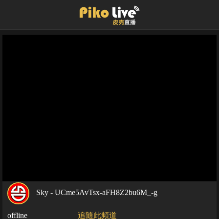
Sky - UCme5AvTsx-aFH8Z2bu6M_-g
offline
追隨此頻道