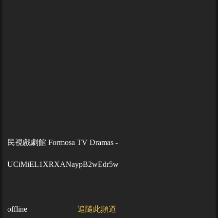
民視戲劇館 Formosa TV Dramas -
UCiMiEL1XRXANaypB2wEdr5w
offline
追隨此頻道