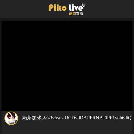
奶茶加冰 𝓜𝓲𝓵𝓴 𝓽𝓮𝓪 - UCDvdDAPFRNBa0PF1yoh6dtQ