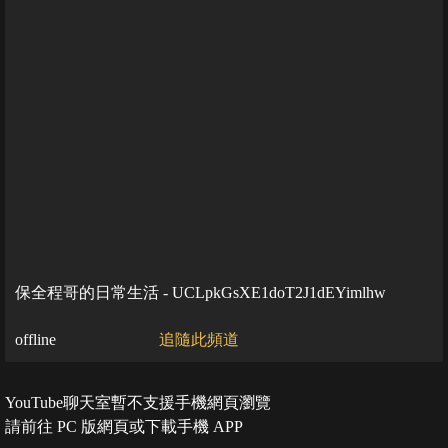
保全程哥的日常生活 - UCLpkGsXE1doT2J1dEYimlhw
offline
追隨此頻道
YouTube聊天室暫不支援手機網頁瀏覽
請前往 PC 版網頁或下載手機 APP