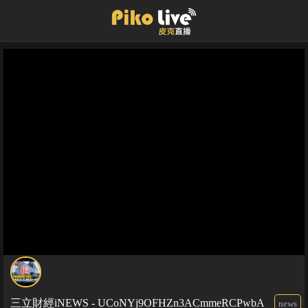
三立財經iNEWS - UCoNYj9OFHZn3ACmmeRCPwbA
news